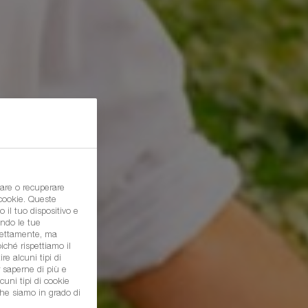
are o recuperare
 cookie. Queste
 il tuo dispositivo e
ondo le tue
irettamente, ma
ché rispettiamo il
re alcuni tipi di
r saperne di più e
cuni tipi di cookie
che siamo in grado di