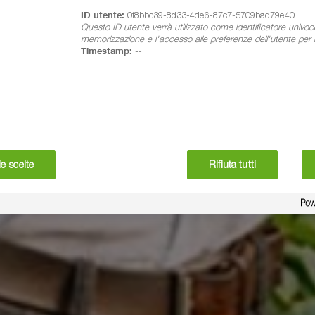
ID utente:
0f8bbc39-8d33-4de6-87c7-5709bad79e40
Questo ID utente verrà utilizzato come identificatore univoc
memorizzazione e l'accesso alle preferenze dell'utente per il
Timestamp:
--
e scelte
Rifiuta tutti