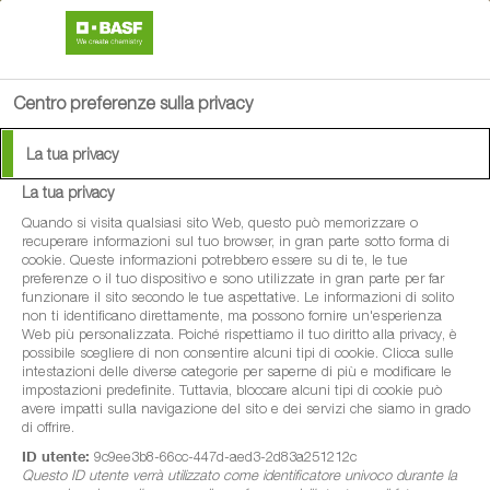
search
person
menu
Centro preferenze sulla privacy
La tua privacy
La tua privacy
Quando si visita qualsiasi sito Web, questo può memorizzare o
recuperare informazioni sul tuo browser, in gran parte sotto forma di
cookie. Queste informazioni potrebbero essere su di te, le tue
preferenze o il tuo dispositivo e sono utilizzate in gran parte per far
funzionare il sito secondo le tue aspettative. Le informazioni di solito
non ti identificano direttamente, ma possono fornire un'esperienza
Web più personalizzata. Poiché rispettiamo il tuo diritto alla privacy, è
possibile scegliere di non consentire alcuni tipi di cookie. Clicca sulle
intestazioni delle diverse categorie per saperne di più e modificare le
impostazioni predefinite. Tuttavia, bloccare alcuni tipi di cookie può
avere impatti sulla navigazione del sito e dei servizi che siamo in grado
di offrire.
ID utente:
9c9ee3b8-66cc-447d-aed3-2d83a251212c
Questo ID utente verrà utilizzato come identificatore univoco durante la