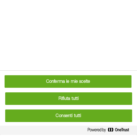
prevede l’impiego di varietà di riso tolleranti agli erbicidi
della famiglia degli imidazolinoni, a cui appartiene la
sostanza attiva imazamox, che BASF in Italia
Beyond® Plus
commercializza con il nome di
, erbicida ad
ampio spettro d’azione, da utilizzare in abbinamento con il
®
Dash
HC
coadiuvante
.
L’esigenza di eseguire questo doppio trattamento,
unitamente all’utilizzo di seme certificato e di pratiche
Conferma le mie scelte
agronomiche precise, si ascrive alla particolare cura e
®
attenzione che Clearfield
richiede per massimizzare il
Rifiuta tutti
controllo del Crodo e delle altre malerbe, e gestire le
infestanti graminacee in modo agevole ed efficiente.
Consenti tutti
Benefici per il risicoltore