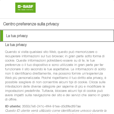
search
person
menu
Centro preferenze sulla privacy
La tua privacy
La tua privacy
®
Vivando
Quando si visita qualsiasi sito Web, questo può memorizzare o
recuperare informazioni sul tuo browser, in gran parte sotto forma di
cookie. Queste informazioni potrebbero essere su di te, le tue
Fungicida a base della sostanza attiva
preferenze o il tuo dispositivo e sono utilizzate in gran parte per far
funzionare il sito secondo le tue aspettative. Le informazioni di solito
metrafenone, specifico per la difesa contro
non ti identificano direttamente, ma possono fornire un'esperienza
Web più personalizzata. Poiché rispettiamo il tuo diritto alla privacy, è
l’oidio delle colture orticole e della vite
possibile scegliere di non consentire alcuni tipi di cookie. Clicca sulle
intestazioni delle diverse categorie per saperne di più e modificare le
impostazioni predefinite. Tuttavia, bloccare alcuni tipi di cookie può
avere impatti sulla navigazione del sito e dei servizi che siamo in grado
di offrire.
ID utente:
3550c7e6-241c-4f44-91ee-d5c8fec897ae
Questo ID utente verrà utilizzato come identificatore univoco durante la