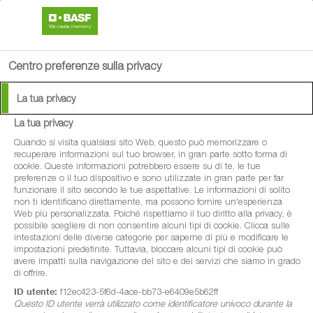
search
person
menu
Centro preferenze sulla privacy
La tua privacy
La tua privacy
®
Cantus
Quando si visita qualsiasi sito Web, questo può memorizzare o
recuperare informazioni sul tuo browser, in gran parte sotto forma di
cookie. Queste informazioni potrebbero essere su di te, le tue
Fungicida preventivo, efficace e persistente,
preferenze o il tuo dispositivo e sono utilizzate in gran parte per far
funzionare il sito secondo le tue aspettative. Le informazioni di solito
particolarmente indicato contro botrite e
non ti identificano direttamente, ma possono fornire un'esperienza
Web più personalizzata. Poiché rispettiamo il tuo diritto alla privacy, è
oidio della vite, alternariosi del melo e
possibile scegliere di non consentire alcuni tipi di cookie. Clicca sulle
maculatura bruna del pero
intestazioni delle diverse categorie per saperne di più e modificare le
impostazioni predefinite. Tuttavia, bloccare alcuni tipi di cookie può
avere impatti sulla navigazione del sito e dei servizi che siamo in grado
di offrire.
ID utente:
f12ec423-5f6d-4ace-bb73-e6409e5b62ff
Questo ID utente verrà utilizzato come identificatore univoco durante la