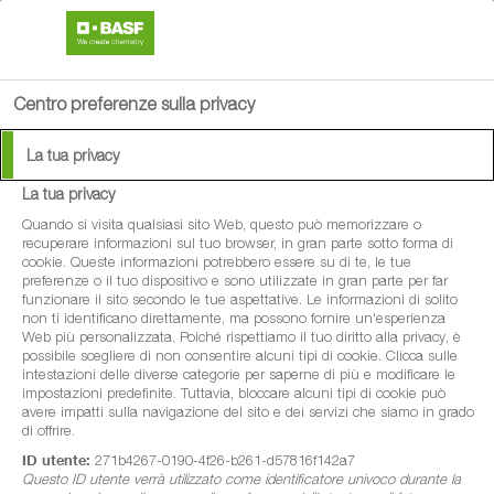
search
person
menu
Centro preferenze sulla privacy
La tua privacy
La tua privacy
®
Delan
SC
Quando si visita qualsiasi sito Web, questo può memorizzare o
recuperare informazioni sul tuo browser, in gran parte sotto forma di
cookie. Queste informazioni potrebbero essere su di te, le tue
Fungicida di contatto in formulazione
preferenze o il tuo dispositivo e sono utilizzate in gran parte per far
funzionare il sito secondo le tue aspettative. Le informazioni di solito
liquida, a base ditianon, per il controllo delle
non ti identificano direttamente, ma possono fornire un'esperienza
Web più personalizzata. Poiché rispettiamo il tuo diritto alla privacy, è
principali malattie di pomacee e vite
possibile scegliere di non consentire alcuni tipi di cookie. Clicca sulle
intestazioni delle diverse categorie per saperne di più e modificare le
impostazioni predefinite. Tuttavia, bloccare alcuni tipi di cookie può
avere impatti sulla navigazione del sito e dei servizi che siamo in grado
di offrire.
ID utente:
271b4267-0190-4f26-b261-d57816f142a7
Questo ID utente verrà utilizzato come identificatore univoco durante la