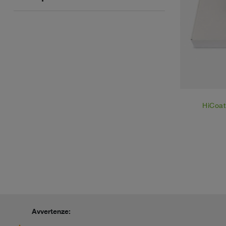
east
HiCoat
Avvertenze: