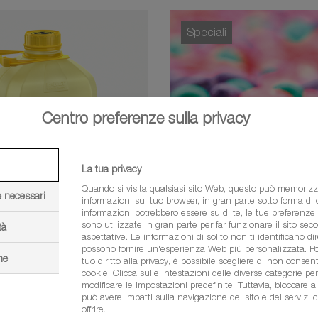
Speciali
Centro preferenze sulla privacy
La tua privacy
Quando si visita qualsiasi sito Web, questo può memorizz
e necessari
informazioni sul tuo browser, in gran parte sotto forma di
informazioni potrebbero essere su di te, le tue preferenze o
sono utilizzate in gran parte per far funzionare il sito sec
tà
aspettative. Le informazioni di solito non ti identificano d
®
east
HC
Sepiret
possono fornire un'esperienza Web più personalizzata. Poi
ne
tuo diritto alla privacy, è possibile scegliere di non consenti
cookie. Clicca sulle intestazioni delle diverse categorie pe
modificare le impostazioni predefinite. Tuttavia, bloccare al
può avere impatti sulla navigazione del sito e dei servizi 
Speciali
offrire.