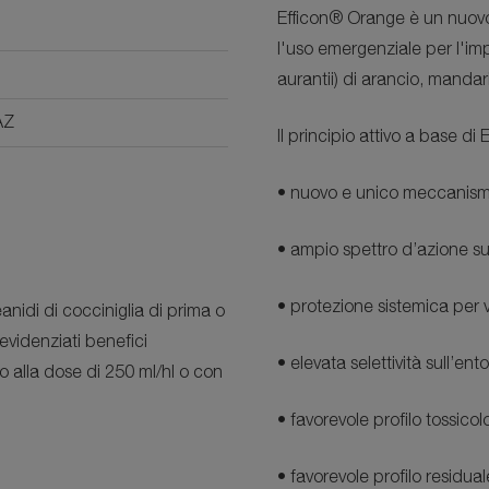
Efficon® Orange
è un nuovo 
l'uso emergenziale per l'imp
aurantii) di arancio, manda
AZ
Il principio attivo a base di
E
• nuovo e unico meccanism
• ampio spettro d’azione s
• protezione sistemica per 
eanidi di cocciniglia di prima o
videnziati benefici
• elevata selettività sull’en
co alla dose di 250 ml/hl o con
• favorevole profilo tossico
• favorevole profilo residual