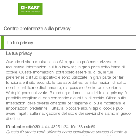
search
person
menu
Centro preferenze sulla privacy
La tua privacy
La tua privacy
®
Revystar
XL
Quando si visita qualsiasi sito Web, questo può memorizzare o
recuperare informazioni sul tuo browser, in gran parte sotto forma di
cookie. Queste informazioni potrebbero essere su di te, le tue
Fungicida per il controllo completo delle
preferenze o il tuo dispositivo e sono utilizzate in gran parte per far
funzionare il sito secondo le tue aspettative. Le informazioni di solito
malattie fogliari dei cereali a paglia
non ti identificano direttamente, ma possono fornire un'esperienza
Web più personalizzata. Poiché rispettiamo il tuo diritto alla privacy, è
possibile scegliere di non consentire alcuni tipi di cookie. Clicca sulle
intestazioni delle diverse categorie per saperne di più e modificare le
impostazioni predefinite. Tuttavia, bloccare alcuni tipi di cookie può
avere impatti sulla navigazione del sito e dei servizi che siamo in grado
di offrire.
ID utente:
cdfc93f9-4c44-4825-bf54-10d186aa4c59
Questo ID utente verrà utilizzato come identificatore univoco durante la