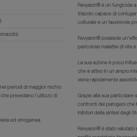
Revysion®
è un fungicida a
triazolo capace di coniugare
)
colturale e un favorevole pr
conazolo)
Revysion®
possiede un'effi
pericolose malattie di vite e 
La sua azione è poco influe
che è attivo in un ampio int
viene rapidamente assorbit
 nei periodi di maggior rischio
ie che prevedano l'utilizzo di
Grazie alla sua particolare 
confronti dei patogeni che h
Inibitori della sintesi degli St
mpleta ed omogenea
Revysion®
è stato valutato