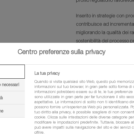
profilo regolatorio favorevol
Inserito in strategie con p
contribuisce ad incrementar
migliorando la qualità dei ra
sostenibilità del processo p
Centro preferenze sulla privacy
Avvertenze
La tua privacy
COMPATIBILITÀ:
Quando si visita qualsiasi sito Web, questo può memorizz
e necessari
informazioni sul tuo browser, in gran parte sotto forma di
Revysion®
è risultato compati
informazioni potrebbero essere su di te, le tue preferenze o
sono utilizzate in gran parte per far funzionare il sito sec
tà
in commercio al momento dell
aspettative. Le informazioni di solito non ti identificano d
prodotti, si raccomanda di e
possono fornire un'esperienza Web più personalizzata. Poi
ne
tuo diritto alla privacy, è possibile scegliere di non consenti
cookie. Clicca sulle intestazioni delle diverse categorie pe
Su vite, nelle fasi success
modificare le impostazioni predefinite. Tuttavia, bloccare al
può avere impatti sulla navigazione del sito e dei servizi 
applicare
Revysion®
in misc
offrire.