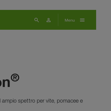
search
person
menu
Menu
®
on
ad ampio spettro per vite, pomacee e