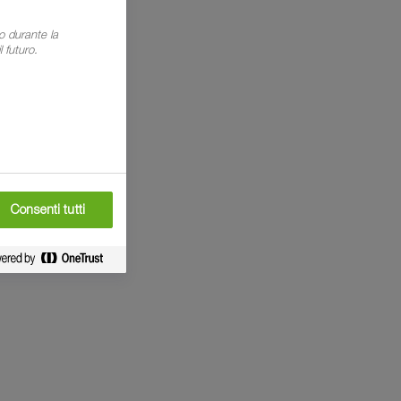
o durante la
 futuro.
l Solutions
Consenti tutti