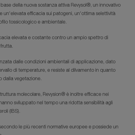
 base della nuova sostanza attiva Revysol®, un innovativo
 un'elevata efficacia sui patogeni, un'ottima selettività
ofilo tossicologico e ambientale.
cacia elevata e costante contro un ampio spettro di
frutta.
nzata dalle condizioni ambientali di applicazione, dato
ervallo di temperature, e resiste al dilvamento in quanto
o dalla vegetazione.
struttura molecolare,
Revysion®
è inoltre efficace nei
anno sviluppato nel tempo una ridotta sensibilità agli
eroli (IBS).
 secondo le più recenti normative europee e possiede un