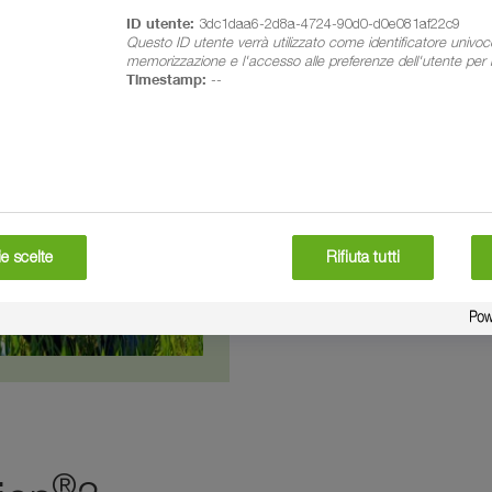
ID utente:
3dc1daa6-2d8a-4724-90d0-d0e081af22c9
Questo ID utente verrà utilizzato come identificatore univoc
memorizzazione e l'accesso alle preferenze dell'utente per il
Timestamp:
--
BASF Agricultura
e scelte
Rifiuta tutti
CONTATTI
®