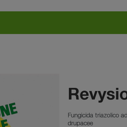
Revysi
Fungicida triazolico 
drupacee