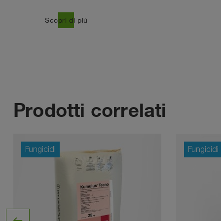
east
Scopri di più
Prodotti correlati
Fungicidi
Fungicidi
west