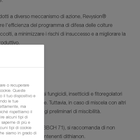
e.
rodotti a diverso meccanismo di azione,
Revysion®
e l'efficienza del programma di difesa delle colture
ccolti, a minimizzare i rischi di insuccesso e a migliorare la
roduttivo.
are o recuperare
 cookie. Queste
bile con i più diffusi fungicidi, insetticidi e fitoregolatori
 il tuo dispositivo e
ondo le tue
a sua registrazione. Tuttavia, in caso di miscela con altri
irettamente, ma
seguire sempre saggi preliminari di miscibilità.
ché rispettiamo il
re alcuni tipi di
r saperne di più e
ive all’allegagione (da BBCH 71), si raccomanda di non
cuni tipi di cookie
che siamo in grado di
ela con fungicidi contenenti dithianon.