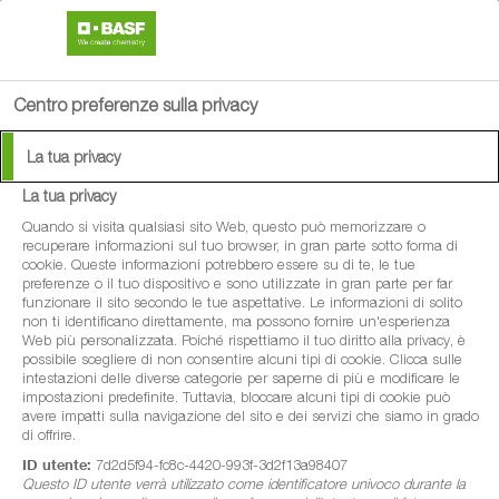
search
person
menu
Centro preferenze sulla privacy
La tua privacy
La tua privacy
®
Enervin
System
Quando si visita qualsiasi sito Web, questo può memorizzare o
recuperare informazioni sul tuo browser, in gran parte sotto forma di
cookie. Queste informazioni potrebbero essere su di te, le tue
Antiperonosporico sistemico per vite e
preferenze o il tuo dispositivo e sono utilizzate in gran parte per far
funzionare il sito secondo le tue aspettative. Le informazioni di solito
orticole che combina due sostanze uniche e
non ti identificano direttamente, ma possono fornire un'esperienza
Web più personalizzata. Poiché rispettiamo il tuo diritto alla privacy, è
complementari in una formulazione
possibile scegliere di non consentire alcuni tipi di cookie. Clicca sulle
progettata per proteggere tutti gli organi
intestazioni delle diverse categorie per saperne di più e modificare le
impostazioni predefinite. Tuttavia, bloccare alcuni tipi di cookie può
vegetali.
avere impatti sulla navigazione del sito e dei servizi che siamo in grado
di offrire.
ID utente:
7d2d5f94-fc8c-4420-993f-3d2f13a98407
Questo ID utente verrà utilizzato come identificatore univoco durante la