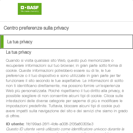
search
person
menu
Centro preferenze sulla privacy
La tua privacy
La tua privacy
®
Bellis
Drupacee
Quando si visita qualsiasi sito Web, questo può memorizzare o
recuperare informazioni sul tuo browser, in gran parte sotto forma di
cookie. Queste informazioni potrebbero essere su di te, le tue
Fungicida indicato contro la cladosporiosi, la
preferenze o il tuo dispositivo e sono utilizzate in gran parte per far
funzionare il sito secondo le tue aspettative. Le informazioni di solito
moniliosi e l'oidio di albicocco, ciliegio,
non ti identificano direttamente, ma possono fornire un'esperienza
Web più personalizzata. Poiché rispettiamo il tuo diritto alla privacy, è
nettarina, pesco e susino
possibile scegliere di non consentire alcuni tipi di cookie. Clicca sulle
intestazioni delle diverse categorie per saperne di più e modificare le
impostazioni predefinite. Tuttavia, bloccare alcuni tipi di cookie può
avere impatti sulla navigazione del sito e dei servizi che siamo in grado
di offrire.
ID utente:
1fd199ad-26f1-4bfe-a008-2f35a80305e3
Questo ID utente verrà utilizzato come identificatore univoco durante la