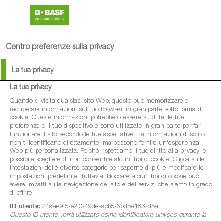
search
person
menu
Centro preferenze sulla privacy
La tua privacy
La tua privacy
EliteSea™
Quando si visita qualsiasi sito Web, questo può memorizzare o
recuperare informazioni sul tuo browser, in gran parte sotto forma di
cookie. Queste informazioni potrebbero essere su di te, le tue
Biostimolante vegetale a base di estratto
preferenze o il tuo dispositivo e sono utilizzate in gran parte per far
funzionare il sito secondo le tue aspettative. Le informazioni di solito
puro e naturale di Ascophyllum nodosum
non ti identificano direttamente, ma possono fornire un'esperienza
Web più personalizzata. Poiché rispettiamo il tuo diritto alla privacy, è
possibile scegliere di non consentire alcuni tipi di cookie. Clicca sulle
intestazioni delle diverse categorie per saperne di più e modificare le
impostazioni predefinite. Tuttavia, bloccare alcuni tipi di cookie può
avere impatti sulla navigazione del sito e dei servizi che siamo in grado
di offrire.
ID utente:
24aae9f5-e2f0-49de-acb5-6bd5e1837d5a
Questo ID utente verrà utilizzato come identificatore univoco durante la