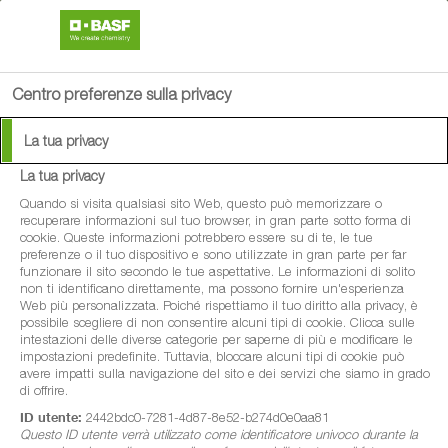
search
person
menu
Centro preferenze sulla privacy
La tua privacy
La tua privacy
Quando si visita qualsiasi sito Web, questo può memorizzare o
recuperare informazioni sul tuo browser, in gran parte sotto forma di
cookie. Queste informazioni potrebbero essere su di te, le tue
preferenze o il tuo dispositivo e sono utilizzate in gran parte per far
funzionare il sito secondo le tue aspettative. Le informazioni di solito
non ti identificano direttamente, ma possono fornire un'esperienza
Web più personalizzata. Poiché rispettiamo il tuo diritto alla privacy, è
possibile scegliere di non consentire alcuni tipi di cookie. Clicca sulle
intestazioni delle diverse categorie per saperne di più e modificare le
impostazioni predefinite. Tuttavia, bloccare alcuni tipi di cookie può
avere impatti sulla navigazione del sito e dei servizi che siamo in grado
di offrire.
ID utente:
2442bdc0-7281-4d87-8e52-b274d0e0aa81
Questo ID utente verrà utilizzato come identificatore univoco durante la