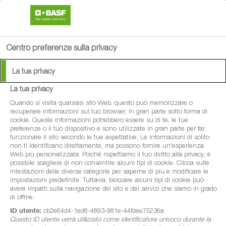
search
person
menu
Centro preferenze sulla privacy
La tua privacy
La tua privacy
Quando si visita qualsiasi sito Web, questo può memorizzare o
recuperare informazioni sul tuo browser, in gran parte sotto forma di
cookie. Queste informazioni potrebbero essere su di te, le tue
preferenze o il tuo dispositivo e sono utilizzate in gran parte per far
funzionare il sito secondo le tue aspettative. Le informazioni di solito
non ti identificano direttamente, ma possono fornire un'esperienza
Web più personalizzata. Poiché rispettiamo il tuo diritto alla privacy, è
possibile scegliere di non consentire alcuni tipi di cookie. Clicca sulle
intestazioni delle diverse categorie per saperne di più e modificare le
impostazioni predefinite. Tuttavia, bloccare alcuni tipi di cookie può
avere impatti sulla navigazione del sito e dei servizi che siamo in grado
di offrire.
ID utente:
cb2e64d4-1ed8-4893-981e-44fdee75236a
Questo ID utente verrà utilizzato come identificatore univoco durante la