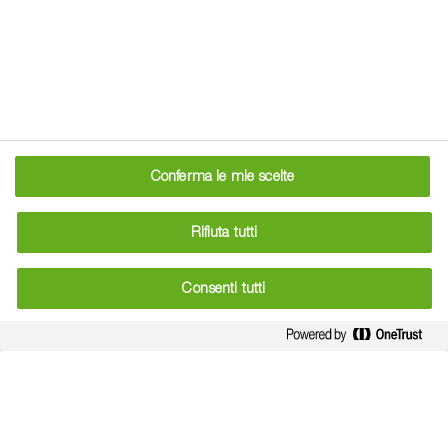
edit
Personalizza
Conferma le mie scelte
Rifiuta tutti
Consenti tutti
News categories
Category